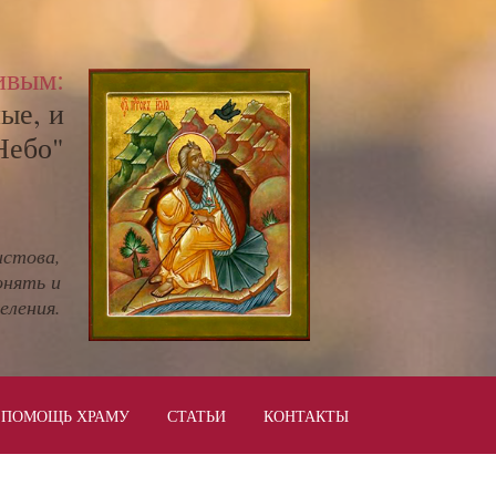
ивым:
ые, и
Небо"
истова,
онять и
еления.
ПОМОЩЬ ХРАМУ
СТАТЬИ
КОНТАКТЫ