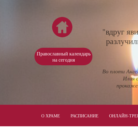
"вдруг яв
разлучил
Православный календарь
на сегодня
Во плоти Анге
Илия 
прокаже
О ХРАМЕ
РАСПИСАНИЕ
ОНЛАЙН-ТРЕ