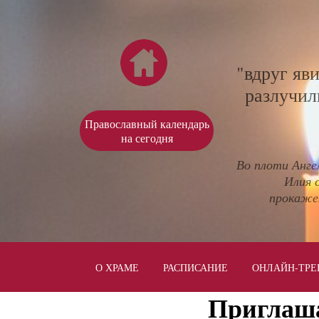
"вдруг яв
разлучил
Православный календарь
на сегодня
Во плоти Анге
Илия 
прокаже
О ХРАМЕ
РАСПИСАНИЕ
ОНЛАЙН-ТРЕ
Приглаша