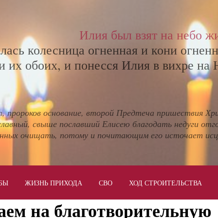
Илия был взят на небо ж
илась колесница огненная и кони огненн
и их обоих, и понесся Илия в вихре на 
л, пророков основание, второй Предтеча пришествия Хр
славный, свыше пославший Елисею благодать недуги отг
нных очищать, потому и почитающим его источает исц
БЫ
ЖИЗНЬ ПРИХОДА
СВО
ХОД СТРОИТЕЛЬСТВА
ем на благотворительную