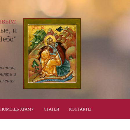
ивым:
ые, и
Небо"
истова,
онять и
еления.
ПОМОЩЬ ХРАМУ
СТАТЬИ
КОНТАКТЫ