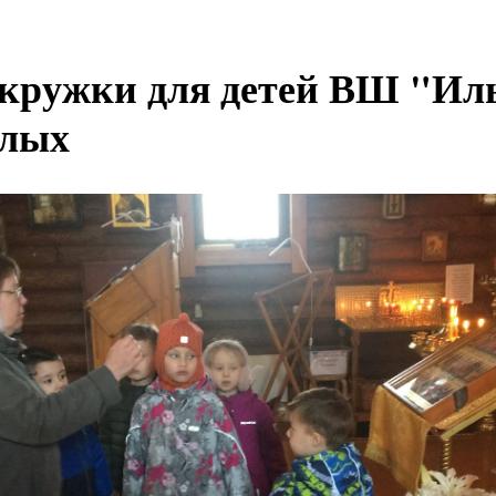
 кружки для детей ВШ "Ил
слых