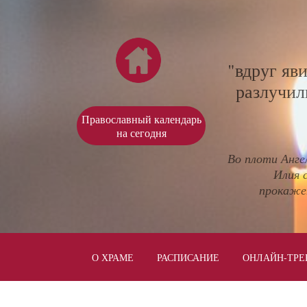
"вдруг яв
разлучил
Православный календарь
на сегодня
Во плоти Анге
Илия 
прокаже
О ХРАМЕ
РАСПИСАНИЕ
ОНЛАЙН-ТРЕ