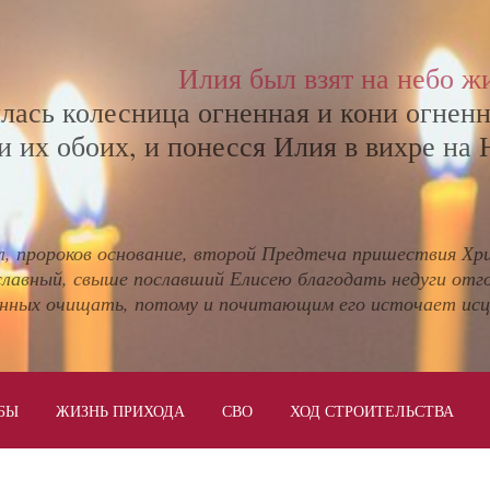
Илия был взят на небо ж
илась колесница огненная и кони огненн
и их обоих, и понесся Илия в вихре на 
л, пророков основание, второй Предтеча пришествия Хр
славный, свыше пославший Елисею благодать недуги отг
нных очищать, потому и почитающим его источает исц
БЫ
ЖИЗНЬ ПРИХОДА
СВО
ХОД СТРОИТЕЛЬСТВА