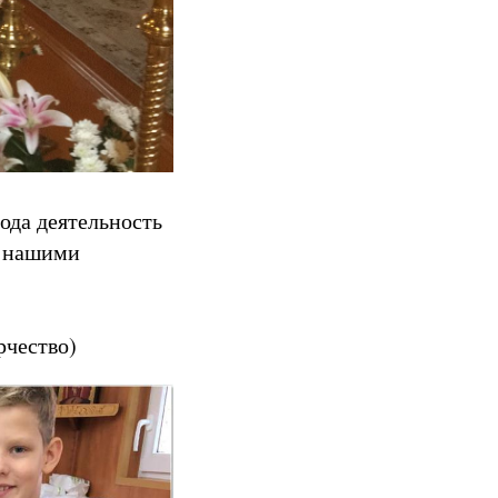
ода деятельность
с нашими
рчество)