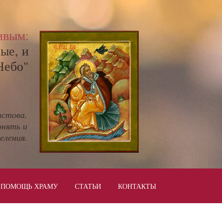
ивым:
ые, и
Небо"
истова,
онять и
еления.
ПОМОЩЬ ХРАМУ
СТАТЬИ
КОНТАКТЫ