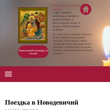
Илия был взят на небо
живым:
"вдруг явилась
колесница огненная и
кони огненные, и
разлучили их обоих, и
понесся Илия в вихре
на Небо"
Во плоти Ангел, пророков основание,
второй Предтеча пришествия
Христова, Илия славный, свыше
пославший Елисею благодать недуги
отгонять и прокаженных очищать,
потому и почитающим его источает
Православный календарь на
сегодня
исцеления.
Поездка в Новодевичий