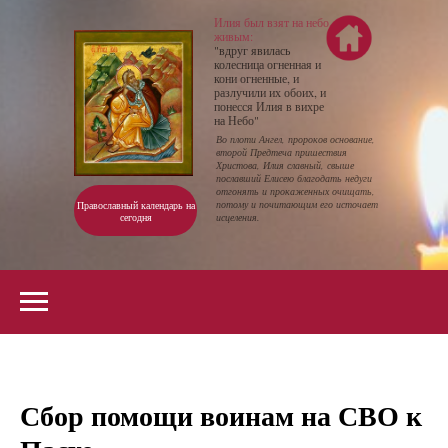
Илия был взят на небо
живым:
"вдруг явилась
колесница огненная и
кони огненные, и
разлучили их обоих, и
понесся Илия в вихре
на Небо"
Во плоти Ангел, пророков основание,
второй Предтеча пришествия
Христова, Илия славный, свыше
пославший Елисею благодать недуги
отгонять и прокаженных очищать,
потому и почитающим его источает
Православный календарь на
сегодня
исцеления.
Сбор помощи воинам на СВО к