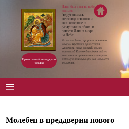
Илия был взят на небо
живым:
"вдруг явилась
колесница огненная и
кони огненные, и
разлучили их обоих, и
понесся Илия в вихре
на Небо"
Во плоти Ангел, пророков основание,
второй Предтеча пришествия
Христова, Илия славный, свыше
пославший Елисею благодать недуги
отгонять и прокаженных очищать,
потому и почитающим его источает
Православный календарь на
сегодня
исцеления.
Молебен в преддверии нового