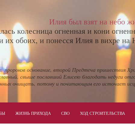
Илия был взят на небо ж
илась колесница огненная и кони огненн
и их обоих, и понесся Илия в вихре на 
л, пророков основание, второй Предтеча пришествия Хр
славный, свыше пославший Елисею благодать недуги отг
нных очищать, потому и почитающим его источает исц
БЫ
ЖИЗНЬ ПРИХОДА
СВО
ХОД СТРОИТЕЛЬСТВА