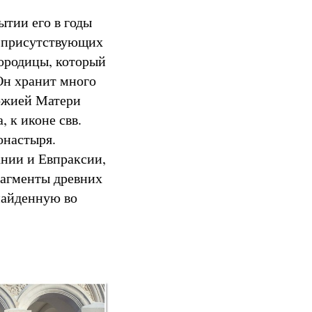
ытии его в годы
ех присутствующих
ородицы, который
 Он хранит много
ожией Матери
 к иконе свв.
онастыря.
нии и Евпраксии,
рагменты древних
 найденную во