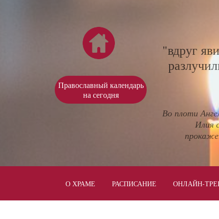
"вдруг яв
разлучил
Православный календарь
на сегодня
Во плоти Анге
Илия 
прокаже
О ХРАМЕ
РАСПИСАНИЕ
ОНЛАЙН-ТРЕ