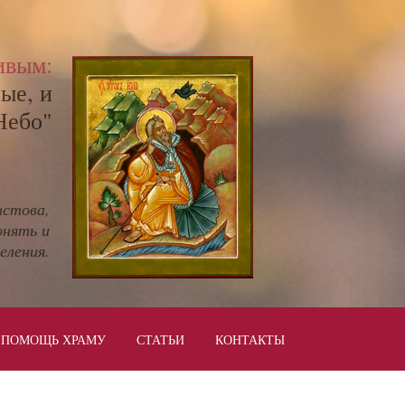
ивым:
ые, и
Небо"
истова,
онять и
еления.
ПОМОЩЬ ХРАМУ
СТАТЬИ
КОНТАКТЫ