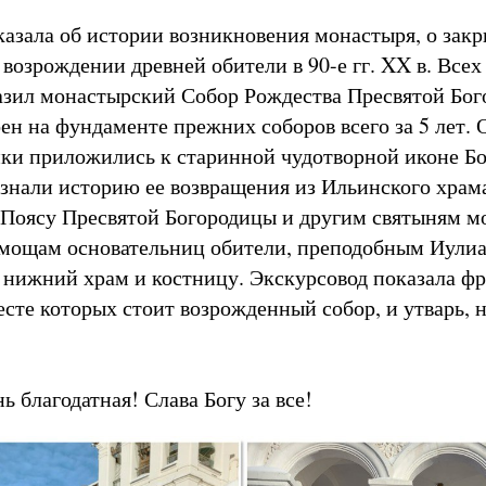
казала об истории возникновения монастыря, о закр
 возрождении древней обители в 90-е гг. XX в. Вс
азил монастырский Собор Рождества Пресвятой Бог
ен на фундаменте прежних соборов всего за 5 лет.
ки приложились к старинной чудотворной иконе Б
знали историю ее возвращения из Ильинского храма,
Поясу Пресвятой Богородицы и другим святыням м
мощам основательниц обители, преподобным Иулиа
в нижний храм и костницу. Экскурсовод показала ф
есте которых стоит возрожденный собор, и утварь,
ь благодатная! Слава Богу за все!